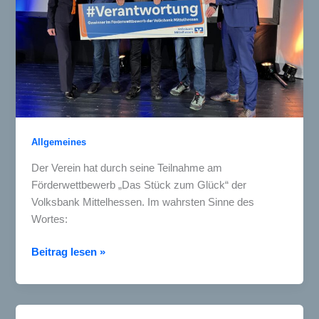
Allgemeines
Der Verein hat durch seine Teilnahme am
Förderwettbewerb „Das Stück zum Glück“ der
Volksbank Mittelhessen. Im wahrsten Sinne des
Wortes:
Toll:
Beitrag lesen »
1000€
beim
Förderwettbewerb