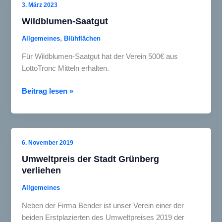
der
3. März 2023
Volksbank
Wildblumen-Saatgut
gewonnen
,
Allgemeines
Blühflächen
Für Wildblumen-Saatgut hat der Verein 500€ aus
LottoTronc Mitteln erhalten.
Wildblumen-
Beitrag lesen »
Saatgut
6. November 2019
Umweltpreis der Stadt Grünberg
verliehen
Allgemeines
Neben der Firma Bender ist unser Verein einer der
beiden Erstplazierten des Umweltpreises 2019 der