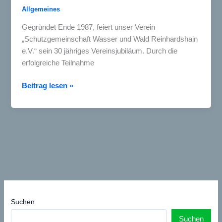
Allgemeines
Gegründet Ende 1987, feiert unser Verein
„Schutzgemeinschaft Wasser und Wald Reinhardshain
e.V.“ sein 30 jähriges Vereinsjubiläum. Durch die
erfolgreiche Teilnahme
Vereinsjubiläum
Beitrag lesen »
2017:
1500€
Preisgeld
erhalten
Suchen
Suchen