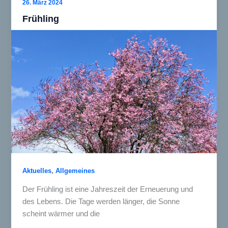
26. März 2024
Förderwettbewerb
Frühling
der
Volksbank
Mittelhessen
,
Aktuelles
Allgemeines
Der Frühling ist eine Jahreszeit der Erneuerung und
des Lebens. Die Tage werden länger, die Sonne
scheint wärmer und die