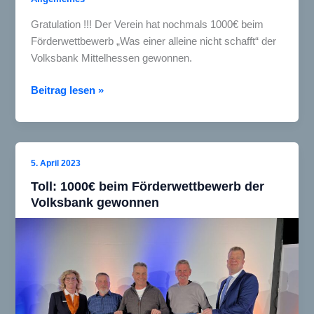
Gratulation !!! Der Verein hat nochmals 1000€ beim
Förderwettbewerb „Was einer alleine nicht schafft“ der
Volksbank Mittelhessen gewonnen.
Wow!
Beitrag lesen »
Nochmal
1000€
beim
Förderwettbewerb
5. April 2023
der
Toll: 1000€ beim Förderwettbewerb der
Volksbank
Volksbank gewonnen
gewonnen